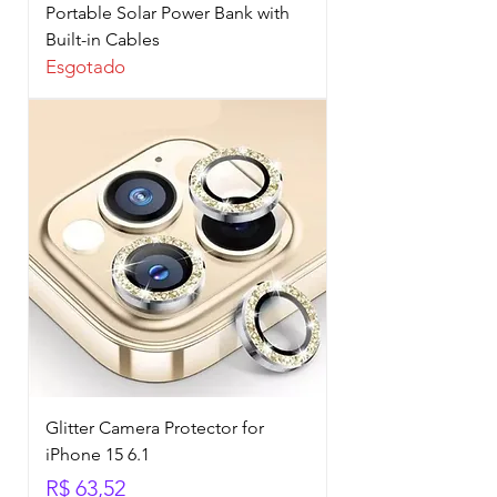
Portable Solar Power Bank with
Built-in Cables
Esgotado
Glitter Camera Protector for
iPhone 15 6.1
Preço
R$ 63,52