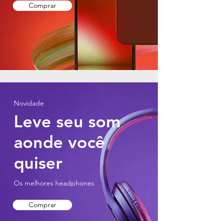
Comprar
Novidade
Leve seu som
aonde você
quiser
Os melhores headphones
Comprar